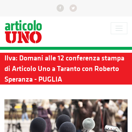
Ilva: Domani alle 12 conferenza stampa
di Articolo Uno a Taranto con Roberto
Speranza - PUGLIA