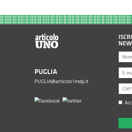
ISCR
NEW
PUGLIA
PUGLIA@articolo1mdp.it
Acc