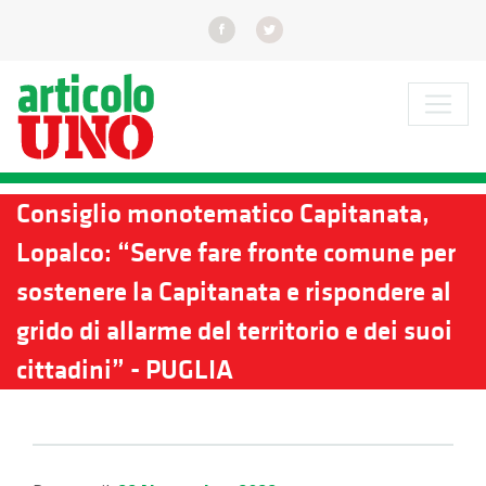
Consiglio monotematico Capitanata,
Lopalco: “Serve fare fronte comune per
sostenere la Capitanata e rispondere al
grido di allarme del territorio e dei suoi
cittadini” - PUGLIA