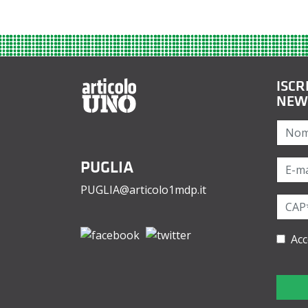
ISCR
NEW
PUGLIA
PUGLIA@articolo1mdp.it
Acc