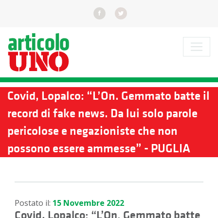
Covid, Lopalco: “L’On. Gemmato batte il
record di fake news. Da lui solo parole
pericolose e negazioniste che non
possono essere ammesse” - PUGLIA
Postato il:
15 Novembre 2022
Covid, Lopalco: “L’On. Gemmato batte