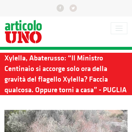
Xylella, Abaterusso: “Il Ministro
Centinaio si accorge solo ora della
gravità del flagello Xylella? Faccia
qualcosa. Oppure torni a casa” - PUGLIA