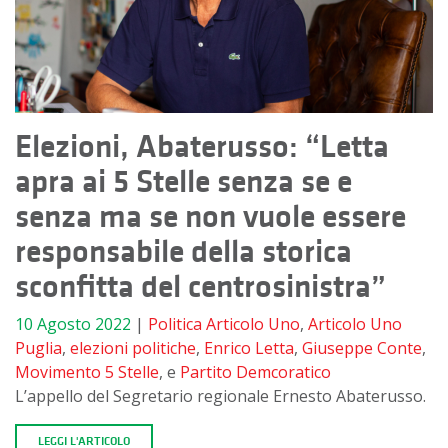
Elezioni, Abaterusso: “Letta
apra ai 5 Stelle senza se e
senza ma se non vuole essere
responsabile della storica
sconfitta del centrosinistra”
10 Agosto 2022
|
Politica
Articolo Uno
,
Articolo Uno
Puglia
,
elezioni politiche
,
Enrico Letta
,
Giuseppe Conte
,
Movimento 5 Stelle
, e
Partito Demcoratico
L’appello del Segretario regionale Ernesto Abaterusso.
LEGGI L'ARTICOLO