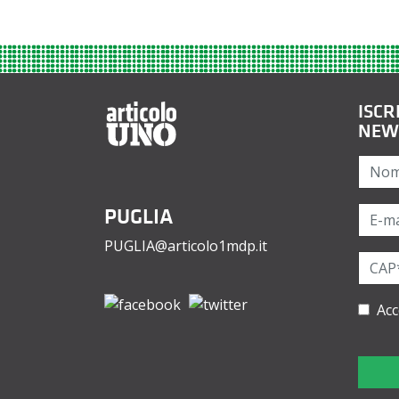
ISCR
NEW
PUGLIA
PUGLIA@articolo1mdp.it
Acc