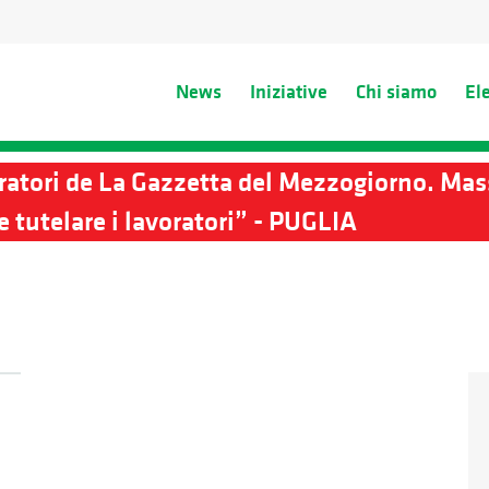
News
Iniziative
Chi siamo
El
voratori de La Gazzetta del Mezzogiorno. M
e tutelare i lavoratori” - PUGLIA