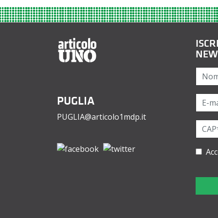
ISCR
NEW
PUGLIA
PUGLIA@articolo1mdp.it
Acc