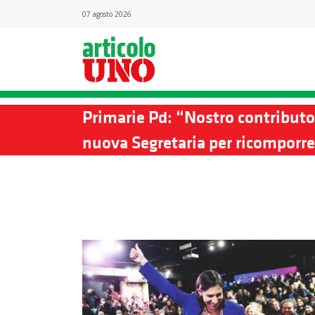
07 agosto 2026
Primarie Pd: “Nostro contributo 
nuova Segretaria per ricomporre 